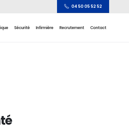
04 50 05 52 52
ique
Sécurité
Infirmière
Recrutement
Contact
té