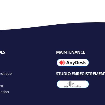
DES
MAINTENANCE
STUDIO ENREGISTREMEN
matique
re
sation